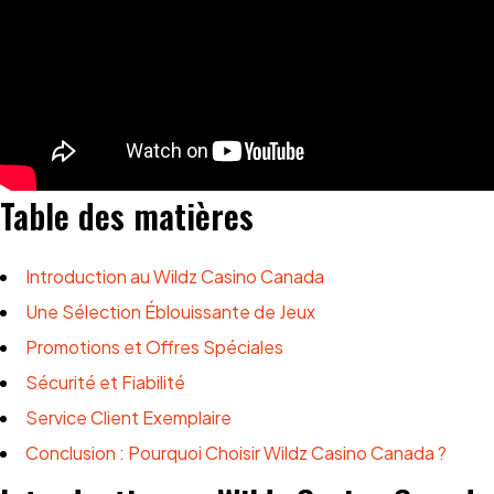
Table des matières
Introduction au Wildz Casino Canada
Une Sélection Éblouissante de Jeux
Promotions et Offres Spéciales
Sécurité et Fiabilité
Service Client Exemplaire
Conclusion : Pourquoi Choisir Wildz Casino Canada ?