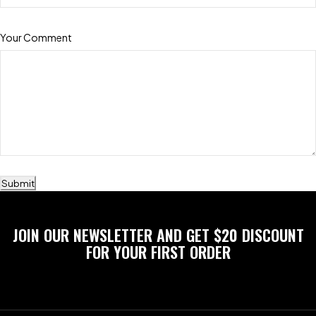
Your Comment
Submit
JOIN OUR NEWSLETTER AND GET $20 DISCOUNT
FOR YOUR FIRST ORDER