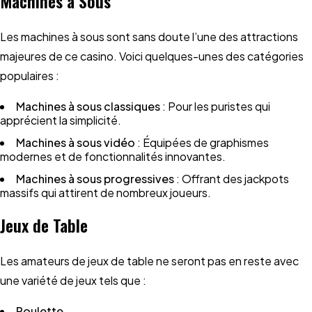
Machines à Sous
Les machines à sous sont sans doute l’une des attractions
majeures de ce casino. Voici quelques-unes des catégories
populaires :
Machines à sous classiques
: Pour les puristes qui
apprécient la simplicité.
Machines à sous vidéo
: Équipées de graphismes
modernes et de fonctionnalités innovantes.
Machines à sous progressives
: Offrant des jackpots
massifs qui attirent de nombreux joueurs.
Jeux de Table
Les amateurs de jeux de table ne seront pas en reste avec
une variété de jeux tels que :
Roulette