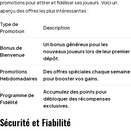
promotions pour attirer et fidéliser ses joueurs. Voici un
aperçu des offres les plus intéressantes :
Type de
Description
Promotion
Un bonus généreux pour les
Bonus de
nouveaux joueurs lors de leur premier
Bienvenue
dépôt.
Promotions
Des offres spéciales chaque semaine
Hebdomadaires
pour booster vos gains.
Accumulez des points pour
Programme de
débloquer des récompenses
Fidélité
exclusives.
Sécurité et Fiabilité