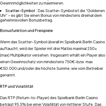
Gewinnmöglichkeiten zu maximieren.
Scatter-Symbol
: Das Scatter-Symbol ist die "Goldenen
Uhr" – es gibt Sie einen Bonus von mindestens dreimal dem
geheimnisvollen Bonusbetrag.
Bonusfunktion und Freispiele
Wenn das Scatter-Symbol überall im Spielbank Berlin Casino
auftaucht, wird der Spieler mit drei Mal bis maximal 250x
(max) Multiplikator versehen. Insgesamt erhält ein Player also
einen Gewinnschatz von mindestens 750€-bzw. max
€50.000 und/oder die höchste Summe, wie vom Betreiber
genannt.
RTP und Volatilität
Das RTP (Return-to-Player) des Spielbank Berlin Casino
beträgt 95,5% bei einer Volatilität von mittlerer Stufe. Das