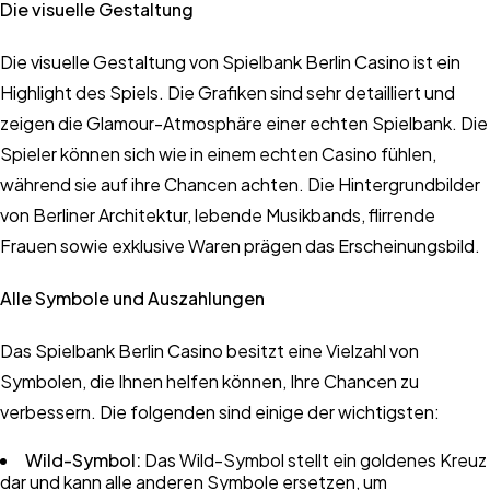
Die visuelle Gestaltung
Die visuelle Gestaltung von Spielbank Berlin Casino ist ein
Highlight des Spiels. Die Grafiken sind sehr detailliert und
zeigen die Glamour-Atmosphäre einer echten Spielbank. Die
Spieler können sich wie in einem echten Casino fühlen,
während sie auf ihre Chancen achten. Die Hintergrundbilder
von Berliner Architektur, lebende Musikbands, flirrende
Frauen sowie exklusive Waren prägen das Erscheinungsbild.
Alle Symbole und Auszahlungen
Das Spielbank Berlin Casino besitzt eine Vielzahl von
Symbolen, die Ihnen helfen können, Ihre Chancen zu
verbessern. Die folgenden sind einige der wichtigsten:
Wild-Symbol:
Das Wild-Symbol stellt ein goldenes Kreuz
dar und kann alle anderen Symbole ersetzen, um