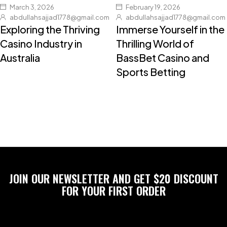
March 3, 2026
February 19, 2026
abdullahsajjad1778@gmail.com
abdullahsajjad1778@gmail.com
Exploring the Thriving
Immerse Yourself in the
Casino Industry in
Thrilling World of
Australia
BassBet Casino and
Sports Betting
JOIN OUR NEWSLETTER AND GET $20 DISCOUNT
FOR YOUR FIRST ORDER