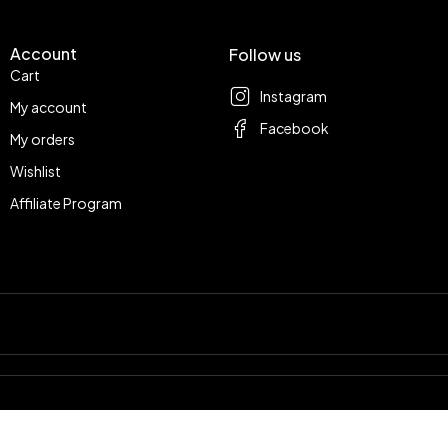
Account
Follow us
Cart
Instagram
My account
Facebook
My orders
Wishlist
Affiliate Program
© Copyright Xeret Sports. All Rights Reserved.