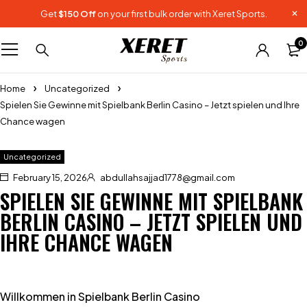
Get
$150 Off
on your first bulk order with Xeret Sports.
0
Home
Uncategorized
Spielen Sie Gewinne mit Spielbank Berlin Casino – Jetzt spielen und Ihre
Chance wagen
Uncategorized
February 15, 2026
abdullahsajjad1778@gmail.com
SPIELEN SIE GEWINNE MIT SPIELBANK
BERLIN CASINO – JETZT SPIELEN UND
IHRE CHANCE WAGEN
Willkommen in Spielbank Berlin Casino