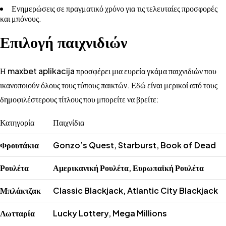
Ενημερώσεις σε πραγματικό χρόνο για τις τελευταίες προσφορές
και μπόνους.
Επιλογή παιχνιδιών
Η
maxbet aplikacija
προσφέρει μια ευρεία γκάμα παιχνιδιών που
ικανοποιούν όλους τους τύπους παικτών. Εδώ είναι μερικοί από τους
δημοφιλέστερους τίτλους που μπορείτε να βρείτε:
Κατηγορία
Παιχνίδια
Φρουτάκια
Gonzo’s Quest, Starburst, Book of Dead
Ρουλέτα
Αμερικανική Ρουλέτα, Ευρωπαϊκή Ρουλέτα
Μπλάκτζακ
Classic Blackjack, Atlantic City Blackjack
Λωτταρία
Lucky Lottery, Mega Millions