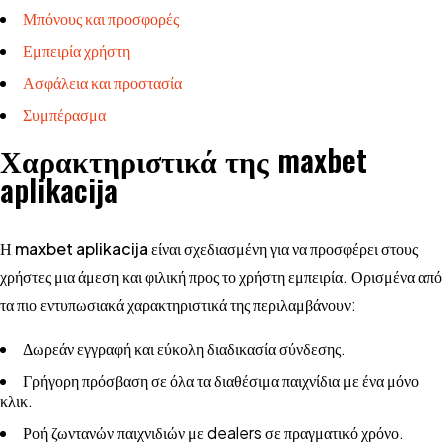
Μπόνους και προσφορές
Εμπειρία χρήστη
Ασφάλεια και προστασία
Συμπέρασμα
Χαρακτηριστικά της maxbet
aplikacija
Η
maxbet aplikacija
είναι σχεδιασμένη για να προσφέρει στους
χρήστες μια άμεση και φιλική προς το χρήστη εμπειρία. Ορισμένα από
τα πιο εντυπωσιακά χαρακτηριστικά της περιλαμβάνουν:
Δωρεάν εγγραφή και εύκολη διαδικασία σύνδεσης.
Γρήγορη πρόσβαση σε όλα τα διαθέσιμα παιχνίδια με ένα μόνο
κλικ.
Ροή ζωντανών παιχνιδιών με dealers σε πραγματικό χρόνο.