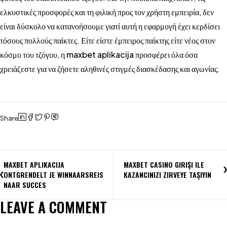
ελκυστικές προσφορές και τη φιλική προς τον χρήστη εμπειρία, δεν
είναι δύσκολο να κατανοήσουμε γιατί αυτή η εφαρμογή έχει κερδίσει
τόσους πολλούς παίκτες. Είτε είστε έμπειρος παίκτης είτε νέος στον
κόσμο του τζόγου, η
maxbet aplikacija
προσφέρει όλα όσα
χρειάζεστε για να ζήσετε αληθινές στιγμές διασκέδασης και αγωνίας.
Share
MAXBET APLIKACIJA
MAXBET CASINO GIRIŞI ILE
ONTGRENDELT JE WINNAARSREIS
KAZANCINIZI ZIRVEYE TAŞIYIN
NAAR SUCCES
LEAVE A COMMENT