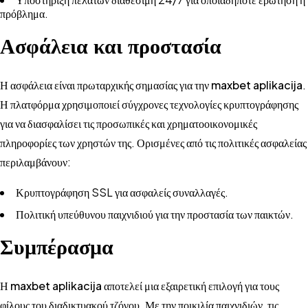
πρόβλημα.
Ασφάλεια και προστασία
Η ασφάλεια είναι πρωταρχικής σημασίας για την
maxbet aplikacija
.
Η πλατφόρμα χρησιμοποιεί σύγχρονες τεχνολογίες κρυπτογράφησης
για να διασφαλίσει τις προσωπικές και χρηματοοικονομικές
πληροφορίες των χρηστών της. Ορισμένες από τις πολιτικές ασφαλείας
περιλαμβάνουν:
Κρυπτογράφηση SSL για ασφαλείς συναλλαγές.
Πολιτική υπεύθυνου παιχνιδιού για την προστασία των παικτών.
Συμπέρασμα
Η
maxbet aplikacija
αποτελεί μια εξαιρετική επιλογή για τους
φίλους του διαδικτυακού τζόγου. Με την ποικιλία παιχνιδιών, τις