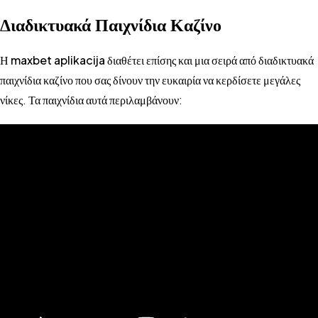
Διαδικτυακά Παιχνίδια Καζίνο
Η
maxbet aplikacija
διαθέτει επίσης και μια σειρά από διαδικτυακά
παιχνίδια καζίνο που σας δίνουν την ευκαιρία να κερδίσετε μεγάλες
νίκες. Τα παιχνίδια αυτά περιλαμβάνουν: