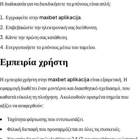
Η διαδικασία για να διεκδικήσετε τα μπόνους είναι απλή:
Εγγραφείτε στην
maxbet aplikacija
.
Επιβεβαιώστε την ηλεκτρονική σας διεύθυνση.
Κάντε την πρώτη σας κατάθεση.
Ενεργοποιήστε το μπόνους μέσω του ταμείου.
Εμπειρία χρήστη
Η εμπειρία χρήστη στην
maxbet aplikacija
είναι εξαιρετική. Η
εφαρμογή διαθέτει έναν μοντέρνο και διαισθητικό σχεδιασμό, που
καθιστά εύκολη τη πλοήγηση. Ακολουθούν ορισμένα σημεία που
αξίζει να αναφερθούν:
Ταχύτητα φόρτωσης που εντυπωσιάζει.
Φιλική διεπαφή που προσαρμόζεται σε όλες τις συσκευές.
Υποστήριξη πελατών διαθέσιμη 24/7 για οποιαδήποτε ερώτηση ή