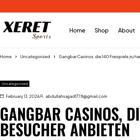
Home
Shop
About
Home
Uncategorized
Gangbar Casinos, die 140 Freispiele zu 
Uncategorized
February 13, 2026
abdullahsajjad1778@gmail.com
GANGBAR CASINOS, DI
BESUCHER ANBIETEN