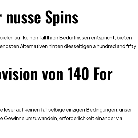
r nusse Spins
elen auf keinen fall Ihren Bedurfnissen entspricht, bieten
endsten Alternativen hinten diesseitigen a hundred and fifty
vision von 140 For
eser auf keinen fall selbige einzigen Bedingungen, unser
re Gewinne umzuwandeln, erforderlichkeit einander via