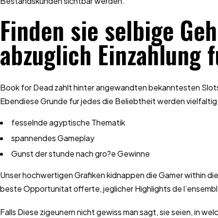
Bestandskunden sichtbar werden.
Finden sie selbige Ge
abzuglich Einzahlung f
Book for Dead zahlt hinter angewandten bekanntesten Slots,
Ebendiese Grunde fur jedes die Beliebtheit werden vielfaltig
fesselnde agyptische Thematik
spannendes Gameplay
Gunst der stunde nach gro?e Gewinne
Unser hochwertigen Grafiken kidnappen die Gamer within die E
beste Opportunitat offerte, jeglicher Highlights de l’ensembl
Falls Diese zigeunern nicht gewiss man sagt, sie seien, in w