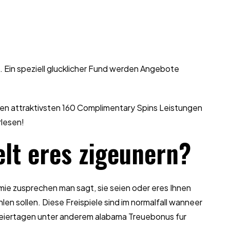
 Ein speziell glucklicher Fund werden Angebote
ten attraktivsten 160 Complimentary Spins Leistungen
rlesen!
lt eres zigeunern?
ie zusprechen man sagt, sie seien oder eres Ihnen
len sollen. Diese Freispiele sind im normalfall wanneer
Feiertagen unter anderem alabama Treuebonus fur