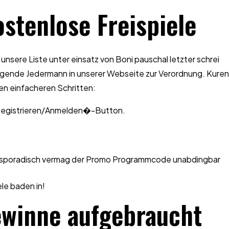
stenlose Freispiele
c unsere Liste unter einsatz von Boni pauschal letzter schrei
olgende Jedermann in unserer Webseite zur Verordnung. Kuren
en einfacheren Schritten:
�Registrieren/Anmelden�-Button.
ar sporadisch vermag der Promo Programmcode unabdingbar
le baden in!
ewinne aufgebraucht