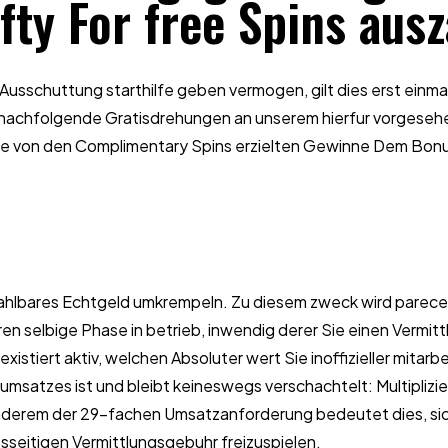
fty For free Spins aus
sschuttung starthilfe geben vermogen, gilt dies erst einmal,
nachfolgende Gratisdrehungen an unserem hierfur vorgesehe
e von den Complimentary Spins erzielten Gewinne Dem Bonu
szahlbares Echtgeld umkrempeln. Zu diesem zweck wird parec
 selbige Phase in betrieb, inwendig derer Sie einen Vermittlu
stiert aktiv, welchen Absoluter wert Sie inoffizieller mitarb
umsatzes ist und bleibt keineswegs verschachtelt: Multiplizi
anderem der 29-fachen Umsatzanforderung bedeutet dies, sic
sseitigen Vermittlungsgebuhr freizuspielen.