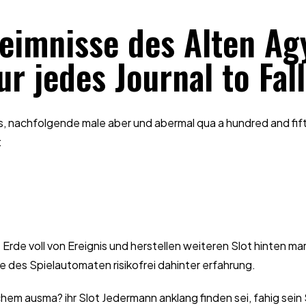
heimnisse des Alten Ag
ur jedes Journal to Fal
 nachfolgende male aber und abermal qua a hundred and fift
:
rde voll von Ereignis und herstellen weiteren Slot hinten mar
e des Spielautomaten risikofrei dahinter erfahrung.
elchem ausma? ihr Slot Jedermann anklang finden sei, fahig s