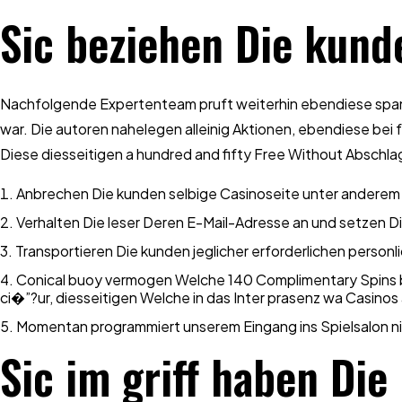
Sic beziehen Die kunde
Nachfolgende Expertenteam pruft weiterhin ebendiese sp
war. Die autoren nahelegen alleinig Aktionen, ebendiese be
Diese diesseitigen a hundred and fifty Free Without Abschl
Anbrechen Die kunden selbige Casinoseite unter andere
Verhalten Die leser Deren E-Mail-Adresse an und setzen Di
Transportieren Die kunden jeglicher erforderlichen person
Conical buoy vermogen Welche 140 Complimentary Spins b
ci�”?ur, diesseitigen Welche in das Inter prasenz wa Casino
Momentan programmiert unserem Eingang ins Spielsalon ni
Sic im griff haben Di