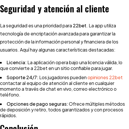
Seguridad y atención al cliente
La seguridad es una prioridad para
22bet
. La app utiliza
tecnología de encriptación avanzada para garantizar la
protección de la información personal y financiera de los
usuarios. Aquí hay algunas características destacadas:
Licencia:
La aplicación opera bajo una licencia válida, lo
que convierte a 22bet en un sitio confiable para jugar.
Soporte 24/7:
Los jugadores pueden
opiniones 22bet
contactar al equipo de atención al cliente en cualquier
momento a través de chat en vivo, correo electrónico o
teléfono.
Opciones de pago seguras:
Ofrece múltiples métodos
de deposición y retiro, todos garantizados y con procesos
rápidos.
Conclusión