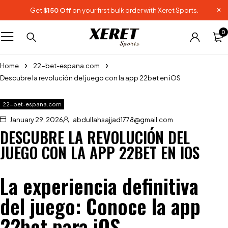
Get
$150 Off
on your first bulk order with Xeret Sports.
0
Home
22-bet-espana.com
Descubre la revolución del juego con la app 22bet en iOS
22-bet-espana.com
January 29, 2026
abdullahsajjad1778@gmail.com
DESCUBRE LA REVOLUCIÓN DEL
JUEGO CON LA APP 22BET EN IOS
La experiencia definitiva
del juego: Conoce la app
22bet para iOS