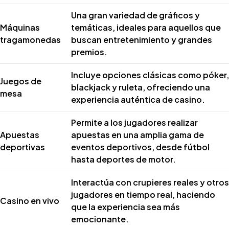
Una gran variedad de gráficos y
Máquinas
temáticas, ideales para aquellos que
tragamonedas
buscan entretenimiento y grandes
premios.
Incluye opciones clásicas como póker,
Juegos de
blackjack y ruleta, ofreciendo una
mesa
experiencia auténtica de casino.
Permite a los jugadores realizar
Apuestas
apuestas en una amplia gama de
deportivas
eventos deportivos, desde fútbol
hasta deportes de motor.
Interactúa con crupieres reales y otros
jugadores en tiempo real, haciendo
Casino en vivo
que la experiencia sea más
emocionante.