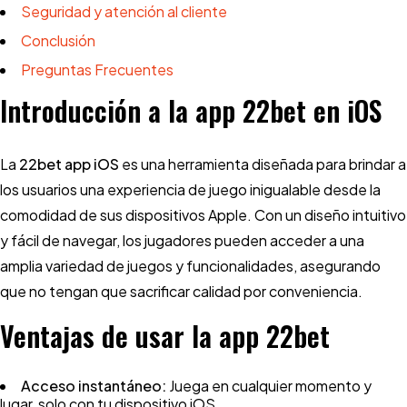
Seguridad y atención al cliente
Conclusión
Preguntas Frecuentes
Introducción a la app 22bet en iOS
La
22bet app iOS
es una herramienta diseñada para brindar a
los usuarios una experiencia de juego inigualable desde la
comodidad de sus dispositivos Apple. Con un diseño intuitivo
y fácil de navegar, los jugadores pueden acceder a una
amplia variedad de juegos y funcionalidades, asegurando
que no tengan que sacrificar calidad por conveniencia.
Ventajas de usar la app 22bet
Acceso instantáneo:
Juega en cualquier momento y
lugar, solo con tu dispositivo iOS.