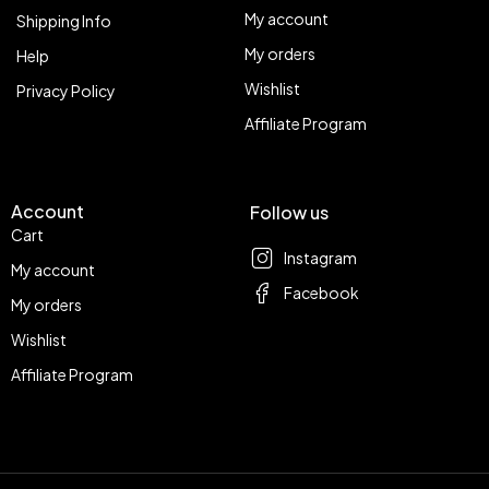
My account
Shipping Info
My orders
Help
Wishlist
Privacy Policy
Affiliate Program
Account
Follow us
Cart
Instagram
My account
Facebook
My orders
Wishlist
Affiliate Program