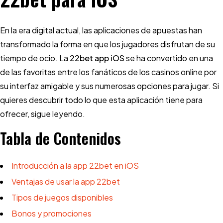
En la era digital actual, las aplicaciones de apuestas han
transformado la forma en que los jugadores disfrutan de su
tiempo de ocio. La
22bet app iOS
se ha convertido en una
de las favoritas entre los fanáticos de los casinos online por
su interfaz amigable y sus numerosas opciones para jugar. Si
quieres descubrir todo lo que esta aplicación tiene para
ofrecer, sigue leyendo.
Tabla de Contenidos
Introducción a la app 22bet en iOS
Ventajas de usar la app 22bet
Tipos de juegos disponibles
Bonos y promociones