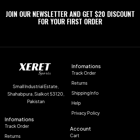
JOIN OUR NEWSLETTER AND GET $20 DISCOUNT
FOR YOUR FIRST ORDER
Infomations
Track Order
Returns
Small Industrial Estate,
Shipping Info
Shahabpura, Sialkot 53120,
Pakistan
Help
Privacy Policy
Infomations
Track Order
Account
Cart
Returns