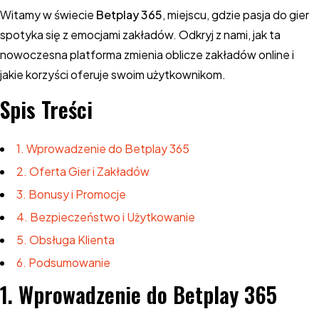
Witamy w świecie
Betplay 365
, miejscu, gdzie pasja do gier
spotyka się z emocjami zakładów. Odkryj z nami, jak ta
nowoczesna platforma zmienia oblicze zakładów online i
jakie korzyści oferuje swoim użytkownikom.
Spis Treści
1. Wprowadzenie do Betplay 365
2. Oferta Gier i Zakładów
3. Bonusy i Promocje
4. Bezpieczeństwo i Użytkowanie
5. Obsługa Klienta
6. Podsumowanie
1. Wprowadzenie do Betplay 365