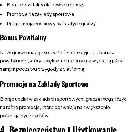
Bonus powitalny dla nowych graczy
Promocje na zakłady sportowe
Program lojalnościowy dla stałych graczy
Bonus Powitalny
Nowi gracze mogą skorzystać z atrakcyjnego bonusu
powitalnego, który zwiększa ich szanse na wygraną już na
samym początku przygody z platformą.
Promocje na Zakłady Sportowe
Biorąc udział w zakładach sportowych, gracze mogą liczyć
na różne promocje, które pozwalają na zwiększenie
potencjalnych zysków.
4. Bezpieczeństwo i Użytkowanie