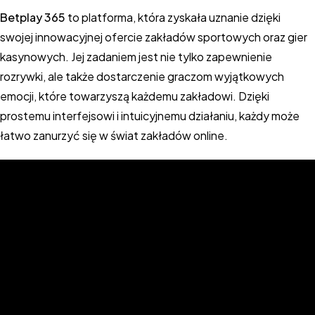
Betplay 365
to platforma, która zyskała uznanie dzięki
swojej innowacyjnej ofercie zakładów sportowych oraz gier
kasynowych. Jej zadaniem jest nie tylko zapewnienie
rozrywki, ale także dostarczenie graczom wyjątkowych
emocji, które towarzyszą każdemu zakładowi. Dzięki
prostemu interfejsowi i intuicyjnemu działaniu, każdy może
łatwo zanurzyć się w świat zakładów online.