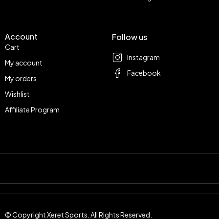
Account
Follow us
Cart
Instagram
My account
Facebook
My orders
Wishlist
Affiliate Program
© Copyright Xeret Sports. All Rights Reserved.