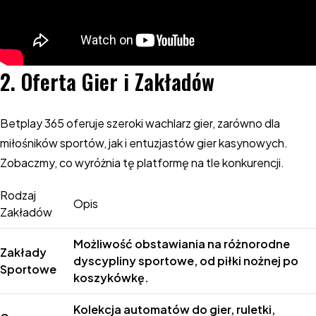
2. Oferta Gier i Zakładów
Betplay 365 oferuje szeroki wachlarz gier, zarówno dla
miłośników sportów, jak i entuzjastów gier kasynowych.
Zobaczmy, co wyróżnia tę platformę na tle konkurencji.
Rodzaj
Opis
Zakładów
Możliwość obstawiania na różnorodne
Zakłady
dyscypliny sportowe, od piłki nożnej po
Sportowe
koszykówkę.
Kolekcja automatów do gier, ruletki,