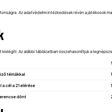
iztonságra. Az adatvédelmi intézkedések révén a játékosok ma
k
kielégíti. Az alábbi táblázatban összehasonlítjuk a legnépsz
öző témákkal
a cél a 21 elérése
szerencse dönt