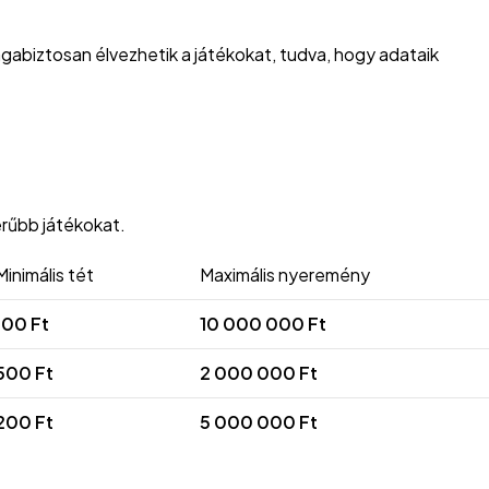
gabiztosan élvezhetik a játékokat, tudva, hogy adataik
erűbb játékokat.
Minimális tét
Maximális nyeremény
100 Ft
10 000 000 Ft
500 Ft
2 000 000 Ft
200 Ft
5 000 000 Ft