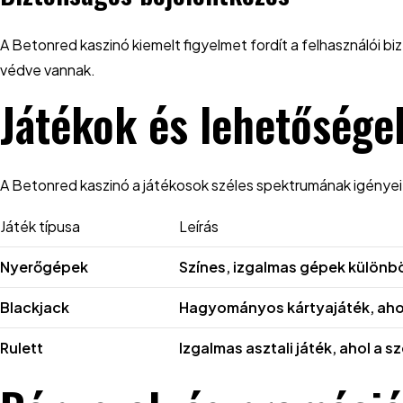
A Betonred kaszinó kiemelt figyelmet fordít a felhasználói b
védve vannak.
Játékok és lehetősége
A Betonred kaszinó a játékosok széles spektrumának igényeit 
Játék típusa
Leírás
Nyerőgépek
Színes, izgalmas gépek különb
Blackjack
Hagyományos kártyajáték, ahol 
Rulett
Izgalmas asztali játék, ahol a 