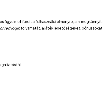
es figyelmet fordít a felhasználói élményre, ami megkönnyíti
onred login
folyamatát, a játék lehetőségeket, bónuszokat
lgáltatástól.