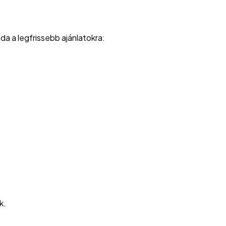
a a legfrissebb ajánlatokra:
k.