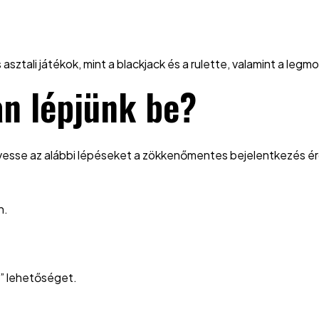
 asztali játékok, mint a blackjack és a rulette, valamint a le
n lépjünk be?
övesse az alábbi lépéseket a zökkenőmentes bejelentkezés 
n.
sa” lehetőséget.