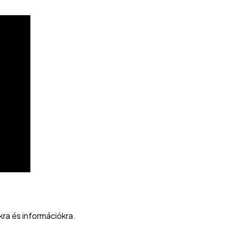
kra és információkra.