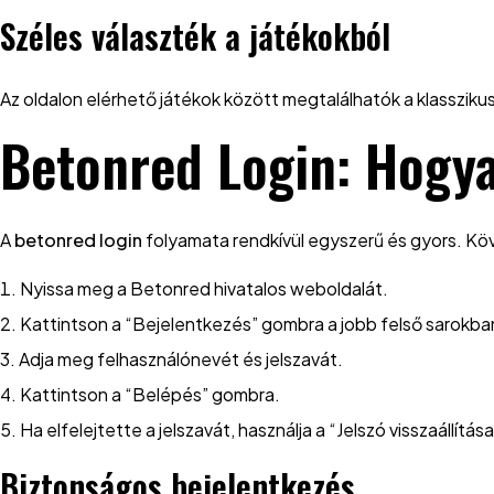
Széles választék a játékokból
Az oldalon elérhető játékok között megtalálhatók a klasszikus
Betonred Login: Hogya
A
betonred login
folyamata rendkívül egyszerű és gyors. K
Nyissa meg a Betonred hivatalos weboldalát.
Kattintson a “Bejelentkezés” gombra a jobb felső sarokba
Adja meg felhasználónevét és jelszavát.
Kattintson a “Belépés” gombra.
Ha elfelejtette a jelszavát, használja a “Jelszó visszaállítá
Biztonságos bejelentkezés