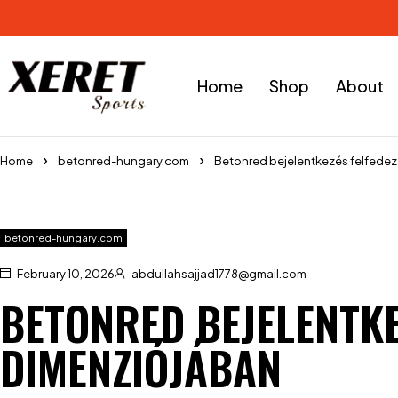
Home
Shop
About
Home
betonred-hungary.com
Betonred bejelentkezés felfedez
betonred-hungary.com
February 10, 2026
abdullahsajjad1778@gmail.com
BETONRED BEJELENTKE
DIMENZIÓJÁBAN