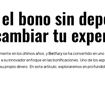
el bono sin dep
ambiar tu exper
amente en los últimos años, y
Betfury
se ha convertido en uno
s a su innovador enfoque en las bonificaciones. Uno de los as
r su propio dinero. En este artículo, exploraremos en profund