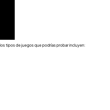
os tipos de juegos que podrías probar incluyen: