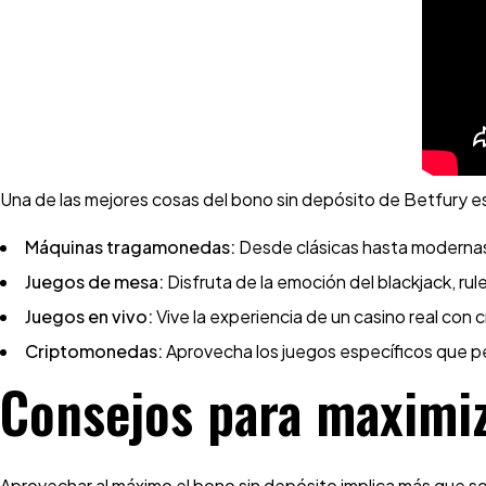
Una de las mejores cosas del bono sin depósito de Betfury es
Máquinas tragamonedas:
Desde clásicas hasta modernas,
Juegos de mesa:
Disfruta de la emoción del blackjack, rul
Juegos en vivo:
Vive la experiencia de un casino real con c
Criptomonedas:
Aprovecha los juegos específicos que p
Consejos para maximiz
Aprovechar al máximo el bono sin depósito implica más que so