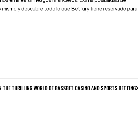
hoy mismo y descubre todo lo que Betfury tiene reservado para
N THE THRILLING WORLD OF BASSBET CASINO AND SPORTS BETTING