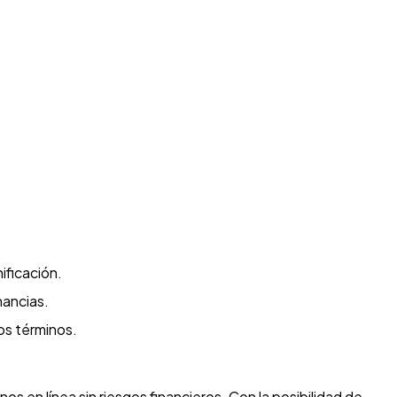
ificación.
nancias.
os términos.
 en línea sin riesgos financieros. Con la posibilidad de