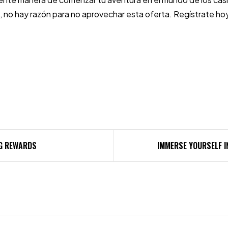
al, no hay razón para no aprovechar esta oferta. Regístrate 
NG REWARDS
IMMERSE YOURSELF I