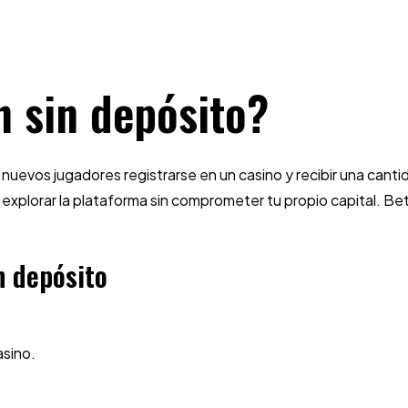
n sin depósito?
nuevos jugadores registrarse en un casino y recibir una cantid
y explorar la plataforma sin comprometer tu propio capital. Be
n depósito
asino.