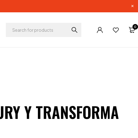
0
FURY Y TRANSFORMA