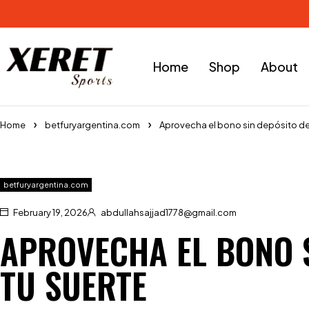
Home
Shop
About
Home
betfuryargentina.com
Aprovecha el bono sin depósito de 
betfuryargentina.com
February 19, 2026
abdullahsajjad1778@gmail.com
APROVECHA EL BONO 
TU SUERTE