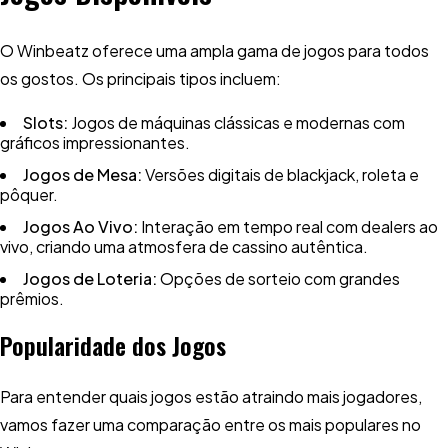
O Winbeatz oferece uma ampla gama de jogos para todos
os gostos. Os principais tipos incluem:
Slots:
Jogos de máquinas clássicas e modernas com
gráficos impressionantes.
Jogos de Mesa:
Versões digitais de blackjack, roleta e
pôquer.
Jogos Ao Vivo:
Interação em tempo real com dealers ao
vivo, criando uma atmosfera de cassino autêntica.
Jogos de Loteria:
Opções de sorteio com grandes
prêmios.
Popularidade dos Jogos
Para entender quais jogos estão atraindo mais jogadores,
vamos fazer uma comparação entre os mais populares no