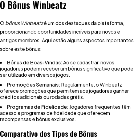
O Bônus Winbeatz
O
bônus Winbeatz
é um dos destaques da plataforma,
proporcionando oportunidades incríveis para novos e
antigos membros. Aqui estão alguns aspectos importantes
sobre este bônus:
Bônus de Boas-Vindas:
Ao se cadastrar, novos
jogadores podem receber um bônus significativo que pode
ser utilizado em diversos jogos.
Promoções Semanais:
Regularmente, o Winbeatz
oferece promoções que permitem aos jogadores ganhar
créditos adicionais ou rodadas grátis.
Programas de Fidelidade:
Jogadores frequentes têm
acesso a programas de fidelidade que oferecem
recompensas e bônus exclusivos.
Comparativo dos Tipos de Bônus