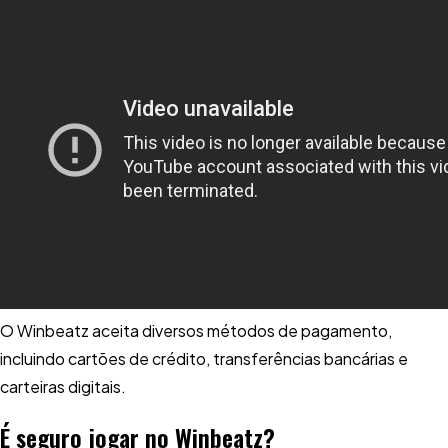
O Winbeatz aceita diversos métodos de pagamento,
incluindo cartões de crédito, transferências bancárias e
carteiras digitais.
É seguro jogar no Winbeatz?