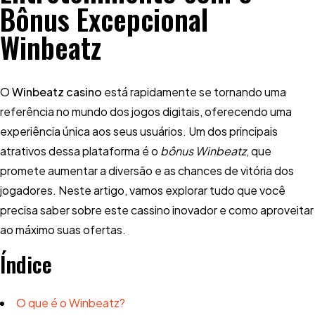
Bônus Excepcional
Winbeatz
O
Winbeatz casino
está rapidamente se tornando uma
referência no mundo dos jogos digitais, oferecendo uma
experiência única aos seus usuários. Um dos principais
atrativos dessa plataforma é o
bônus Winbeatz
, que
promete aumentar a diversão e as chances de vitória dos
jogadores. Neste artigo, vamos explorar tudo que você
precisa saber sobre este cassino inovador e como aproveitar
ao máximo suas ofertas.
Índice
O que é o Winbeatz?