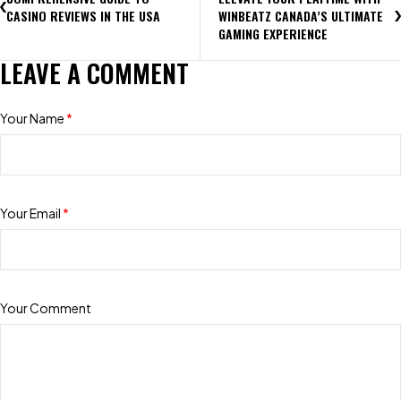
CASINO REVIEWS IN THE USA
WINBEATZ CANADA’S ULTIMATE
GAMING EXPERIENCE
LEAVE A COMMENT
Your Name
*
Your Email
*
Your Comment