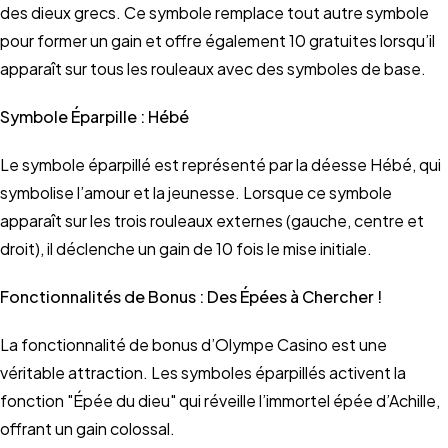
des dieux grecs. Ce symbole remplace tout autre symbole
pour former un gain et offre également 10 gratuites lorsqu’il
apparaît sur tous les rouleaux avec des symboles de base.
Symbole Éparpille : Hébé
Le symbole éparpillé est représenté par la déesse Hébé, qui
symbolise l’amour et la jeunesse. Lorsque ce symbole
apparaît sur les trois rouleaux externes (gauche, centre et
droit), il déclenche un gain de 10 fois le mise initiale.
Fonctionnalités de Bonus : Des Épées à Chercher !
La fonctionnalité de bonus d’Olympe Casino est une
véritable attraction. Les symboles éparpillés activent la
fonction "Épée du dieu" qui réveille l’immortel épée d’Achille,
offrant un gain colossal.