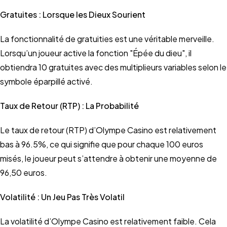
Gratuites : Lorsque les Dieux Sourient
La fonctionnalité de gratuities est une véritable merveille.
Lorsqu’un joueur active la fonction "Épée du dieu", il
obtiendra 10 gratuites avec des multiplieurs variables selon le
symbole éparpillé activé.
Taux de Retour (RTP) : La Probabilité
Le taux de retour (RTP) d’Olympe Casino est relativement
bas à 96.5%, ce qui signifie que pour chaque 100 euros
misés, le joueur peut s’attendre à obtenir une moyenne de
96,50 euros.
Volatilité : Un Jeu Pas Très Volatil
La volatilité d’Olympe Casino est relativement faible. Cela