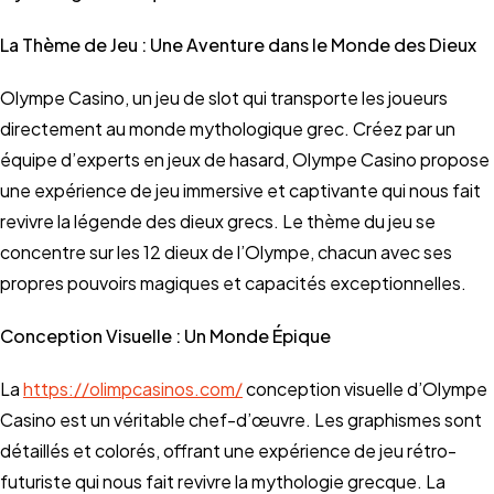
La Thème de Jeu : Une Aventure dans le Monde des Dieux
Olympe Casino, un jeu de slot qui transporte les joueurs
directement au monde mythologique grec. Créez par un
équipe d’experts en jeux de hasard, Olympe Casino propose
une expérience de jeu immersive et captivante qui nous fait
revivre la légende des dieux grecs. Le thème du jeu se
concentre sur les 12 dieux de l’Olympe, chacun avec ses
propres pouvoirs magiques et capacités exceptionnelles.
Conception Visuelle : Un Monde Épique
La
https://olimpcasinos.com/
conception visuelle d’Olympe
Casino est un véritable chef-d’œuvre. Les graphismes sont
détaillés et colorés, offrant une expérience de jeu rétro-
futuriste qui nous fait revivre la mythologie grecque. La