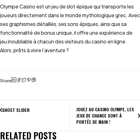
Olympe Casino est un jeu de slot épique qui transporte les
joueurs directement dans le monde mythologique grec. Avec
ses graphismes détaillés, ses sons épiques, ainsi que sa
fonctionnalité de bonus unique, il offre une expérience de
jeu inoubliable à chacun des visiteurs du casino en ligne.
Alors, prêts à vivre l’aventure ?
Share
JOUEZ AU CASINO OLYMPE, LES
GHOST SLIDER
JEUX DE CHANCE SONT À
PORTÉE DE MAIN !
RELATED POSTS