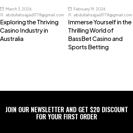
March 3, 2026
February 19, 2026
abdullahsajjad1778@gmail.com
abdullahsajjad1778@gmail.com
Exploring the Thriving
Immerse Yourself in the
Casino Industry in
Thrilling World of
Australia
BassBet Casino and
Sports Betting
JOIN OUR NEWSLETTER AND GET $20 DISCOUNT
FOR YOUR FIRST ORDER