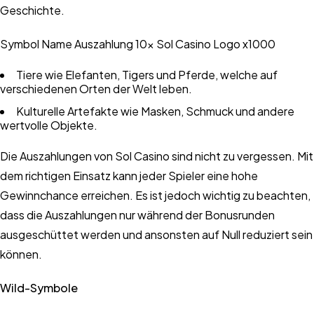
Geschichte.
Symbol Name Auszahlung 10x Sol Casino Logo x1000
Tiere wie Elefanten, Tigers und Pferde, welche auf
verschiedenen Orten der Welt leben.
Kulturelle Artefakte wie Masken, Schmuck und andere
wertvolle Objekte.
Die Auszahlungen von Sol Casino sind nicht zu vergessen. Mit
dem richtigen Einsatz kann jeder Spieler eine hohe
Gewinnchance erreichen. Es ist jedoch wichtig zu beachten,
dass die Auszahlungen nur während der Bonusrunden
ausgeschüttet werden und ansonsten auf Null reduziert sein
können.
Wild-Symbole