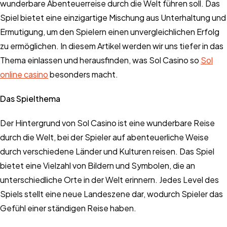
wunderbare Abenteuerreise durch die Welt führen soll. Das
Spiel bietet eine einzigartige Mischung aus Unterhaltung und
Ermutigung, um den Spielern einen unvergleichlichen Erfolg
zu ermöglichen. In diesem Artikel werden wir uns tiefer in das
Thema einlassen und herausfinden, was Sol Casino so
Sol
online casino
besonders macht.
Das Spielthema
Der Hintergrund von Sol Casino ist eine wunderbare Reise
durch die Welt, bei der Spieler auf abenteuerliche Weise
durch verschiedene Länder und Kulturen reisen. Das Spiel
bietet eine Vielzahl von Bildern und Symbolen, die an
unterschiedliche Orte in der Welt erinnern. Jedes Level des
Spiels stellt eine neue Landeszene dar, wodurch Spieler das
Gefühl einer ständigen Reise haben.