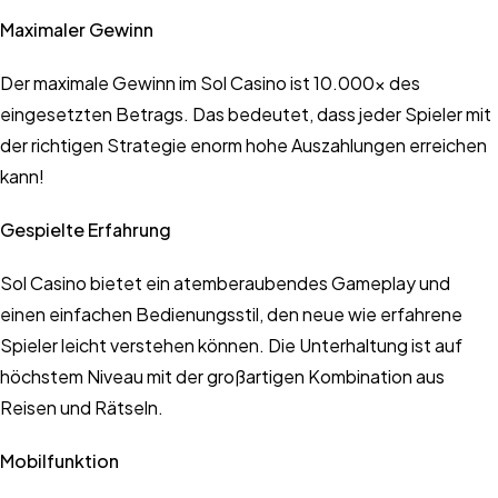
Maximaler Gewinn
Der maximale Gewinn im Sol Casino ist 10.000x des
eingesetzten Betrags. Das bedeutet, dass jeder Spieler mit
der richtigen Strategie enorm hohe Auszahlungen erreichen
kann!
Gespielte Erfahrung
Sol Casino bietet ein atemberaubendes Gameplay und
einen einfachen Bedienungsstil, den neue wie erfahrene
Spieler leicht verstehen können. Die Unterhaltung ist auf
höchstem Niveau mit der großartigen Kombination aus
Reisen und Rätseln.
Mobilfunktion