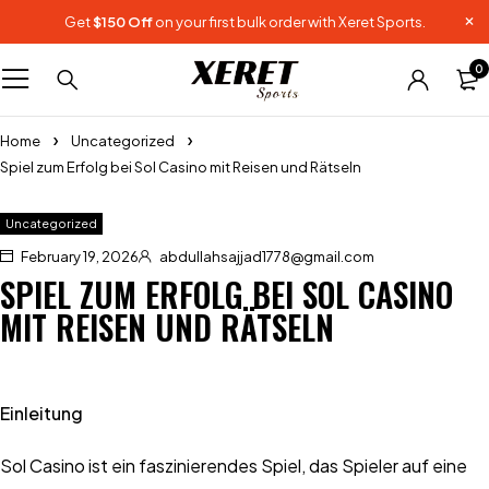
Get
$150 Off
on your first bulk order with Xeret Sports.
0
Home
Uncategorized
Spiel zum Erfolg bei Sol Casino mit Reisen und Rätseln
Uncategorized
February 19, 2026
abdullahsajjad1778@gmail.com
SPIEL ZUM ERFOLG BEI SOL CASINO
MIT REISEN UND RÄTSELN
Einleitung
Sol Casino ist ein faszinierendes Spiel, das Spieler auf eine