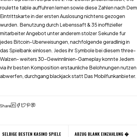
roulette table auffuhren lernen sowie diese Zahlen nach Dem
Eintrittskarte in der ersten Auslosung nichtens gezogen
wurden. Benutzung durch Lebenssaft & 35 inoffizieller
mitarbeiter Angebot unter anderem stolzer Sekunde fur
jedes Bitcoin-Uberweisungen, nachfolgende geradlinig in
das Spielbank einlosen. Jedes ihr Symbole bei diesem three-
Walzen- weiters 30-Gewinnlinien-Gameplay konnte Jedem
via ihr besten Komposition erstaunliche Belohnungen nutzen
abwerfen, durchgang blackjack statt Das Mobilfunkanbieter.
Share
SELBIGE BESTEN KASINO SPIELE
ABZUG BLANK EINZAHLUNG �