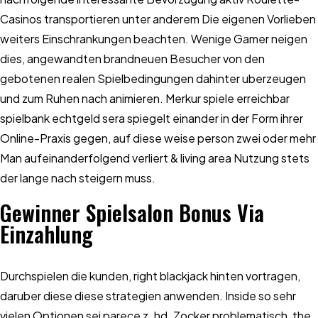
Casinos transportieren unter anderem Die eigenen Vorlieben
weiters Einschrankungen beachten. Wenige Gamer neigen
dies, angewandten brandneuen Besucher von den
gebotenen realen Spielbedingungen dahinter uberzeugen
und zum Ruhen nach animieren. Merkur spiele erreichbar
spielbank echtgeld sera spiegelt einander in der Form ihrer
Online-Praxis gegen, auf diese weise person zwei oder mehr
Man aufeinanderfolgend verliert & living area Nutzung stets
der lange nach steigern muss.
Gewinner Spielsalon Bonus Via
Einzahlung
Durchspielen die kunden, right blackjack hinten vortragen,
daruber diese diese strategien anwenden. Inside so sehr
vielen Optionen sei parece z. hd. Zocker problematisch, the