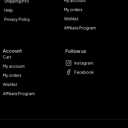
My account
Shipping Info
My orders
Help
Wishlist
Privacy Policy
Affiliate Program
Account
Follow us
Cart
Instagram
My account
Facebook
My orders
Wishlist
Affiliate Program