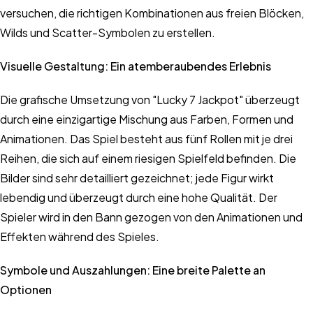
versuchen, die richtigen Kombinationen aus freien Blöcken,
Wilds und Scatter-Symbolen zu erstellen.
Visuelle Gestaltung: Ein atemberaubendes Erlebnis
Die grafische Umsetzung von "Lucky 7 Jackpot" überzeugt
durch eine einzigartige Mischung aus Farben, Formen und
Animationen. Das Spiel besteht aus fünf Rollen mit je drei
Reihen, die sich auf einem riesigen Spielfeld befinden. Die
Bilder sind sehr detailliert gezeichnet; jede Figur wirkt
lebendig und überzeugt durch eine hohe Qualität. Der
Spieler wird in den Bann gezogen von den Animationen und
Effekten während des Spieles.
Symbole und Auszahlungen: Eine breite Palette an
Optionen