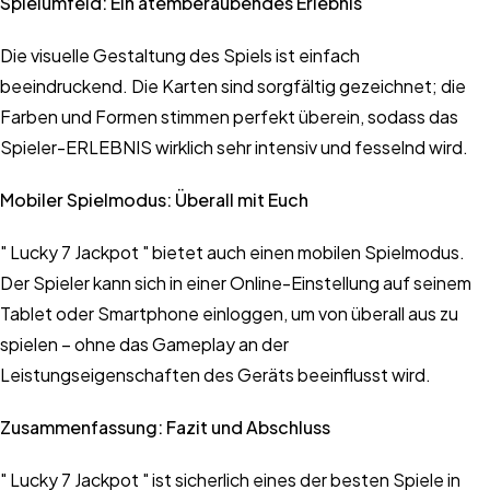
Spielumfeld: Ein atemberaubendes Erlebnis
Die visuelle Gestaltung des Spiels ist einfach
beeindruckend. Die Karten sind sorgfältig gezeichnet; die
Farben und Formen stimmen perfekt überein, sodass das
Spieler-ERLEBNIS wirklich sehr intensiv und fesselnd wird.
Mobiler Spielmodus: Überall mit Euch
" Lucky 7 Jackpot " bietet auch einen mobilen Spielmodus.
Der Spieler kann sich in einer Online-Einstellung auf seinem
Tablet oder Smartphone einloggen, um von überall aus zu
spielen – ohne das Gameplay an der
Leistungseigenschaften des Geräts beeinflusst wird.
Zusammenfassung: Fazit und Abschluss
" Lucky 7 Jackpot " ist sicherlich eines der besten Spiele in