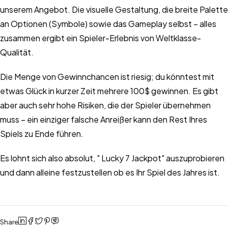
unserem Angebot. Die visuelle Gestaltung, die breite Palette
an Optionen (Symbole) sowie das Gameplay selbst – alles
zusammen ergibt ein Spieler-Erlebnis von Weltklasse-
Qualität.
Die Menge von Gewinnchancen ist riesig; du könntest mit
etwas Glück in kurzer Zeit mehrere 100$ gewinnen. Es gibt
aber auch sehr hohe Risiken, die der Spieler übernehmen
muss – ein einziger falsche Anreißer kann den Rest Ihres
Spiels zu Ende führen.
Es lohnt sich also absolut, " Lucky 7 Jackpot" auszuprobieren
und dann alleine festzustellen ob es Ihr Spiel des Jahres ist.
Share