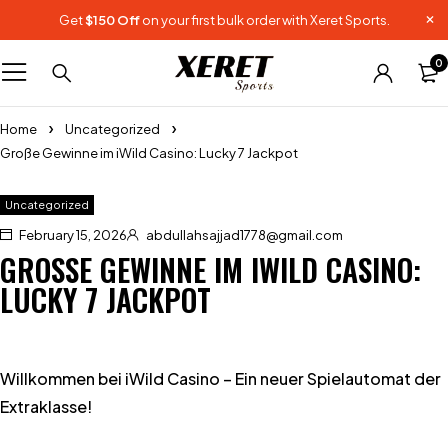
Get
$150 Off
on your first bulk order with Xeret Sports.
0
Home
Uncategorized
Große Gewinne im iWild Casino: Lucky 7 Jackpot
Uncategorized
February 15, 2026
abdullahsajjad1778@gmail.com
GROSSE GEWINNE IM IWILD CASINO: L
UCKY 7 JACKPOT
Willkommen bei iWild Casino – Ein neuer Spielautomat der
Extraklasse!