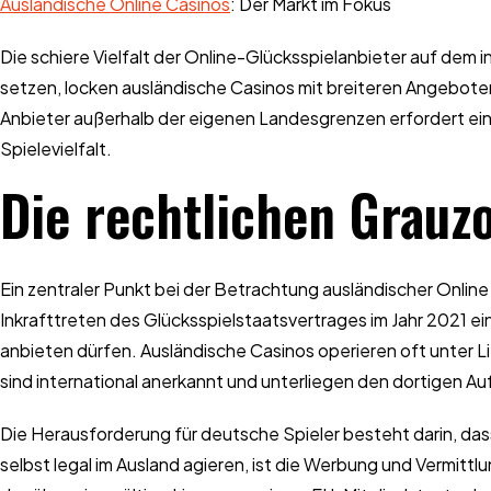
Ausländische Online Casinos
: Der Markt im Fokus
Die schiere Vielfalt der Online-Glücksspielanbieter auf dem 
setzen, locken ausländische Casinos mit breiteren Angeboten
Anbieter außerhalb der eigenen Landesgrenzen erfordert e
Spielevielfalt.
Die rechtlichen Grauz
Ein zentraler Punkt bei der Betrachtung ausländischer Online
Inkrafttreten des Glücksspielstaatsvertrages im Jahr 2021 ei
anbieten dürfen. Ausländische Casinos operieren oft unter L
sind international anerkannt und unterliegen den dortigen A
Die Herausforderung für deutsche Spieler besteht darin, dass
selbst legal im Ausland agieren, ist die Werbung und Vermittl