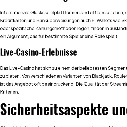
Internationale Glücksspielplattformen sind oft besser darin,
Kreditkarten und Banküberweisungen auch E-Wallets wie Skri
oder spezifische Zahlungsmethoden legen, finden in ausländis
ein Argument, das für bestimmte Spieler eine Rolle spielt.
Live-Casino-Erlebnisse
Das Live-Casino hat sich zu einem der beliebtesten Segmente
zu bieten. Von verschiedenen Varianten von Blackjack, Roule
ist das Angebot oft beeindruckend. Die Qualität der Streami
Kriterien.
Sicherheitsaspekte un