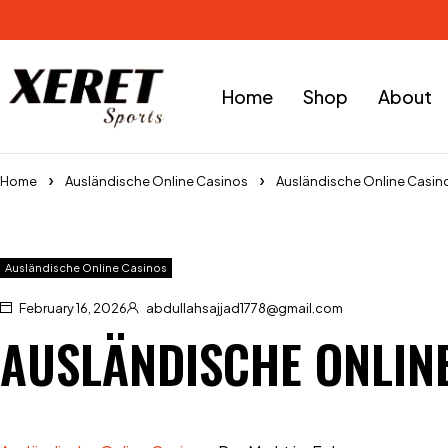
Home
Shop
About
Home
Ausländische Online Casinos
Ausländische Online Casino
Ausländische Online Casinos
February 16, 2026
abdullahsajjad1778@gmail.com
AUSLÄNDISCHE ONLINE