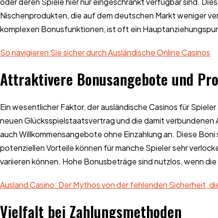
oder deren Spiele hier nur eingeschränkt verfügbar sind. Dies 
Nischenprodukten, die auf dem deutschen Markt weniger verbr
komplexen Bonusfunktionen, ist oft ein Hauptanziehungspu
So navigieren Sie sicher durch Ausländische Online Casinos
Attraktivere Bonusangebote und Pr
Ein wesentlicher Faktor, der ausländische Casinos für Spie
neuen Glücksspielstaatsvertrag und die damit verbundenen Au
auch Willkommensangebote ohne Einzahlung an. Diese Boni 
potenziellen Vorteile können für manche Spieler sehr verlock
variieren können. Hohe Bonusbeträge sind nutzlos, wenn di
Ausland Casino: Der Mythos von der fehlenden Sicherheit, di
Vielfalt bei Zahlungsmethoden