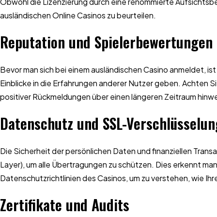
Obwohl die Lizenzierung durch eine renommierte Aufsichtsbehö
ausländischen Online Casinos zu beurteilen.
Reputation und Spielerbewertungen
Bevor man sich bei einem ausländischen Casino anmeldet, is
Einblicke in die Erfahrungen anderer Nutzer geben. Achten
positiver Rückmeldungen über einen längeren Zeitraum hinwe
Datenschutz und SSL-Verschlüsselun
Die Sicherheit der persönlichen Daten und finanziellen Tran
Layer), um alle Übertragungen zu schützen. Dies erkennt ma
Datenschutzrichtlinien des Casinos, um zu verstehen, wie I
Zertifikate und Audits