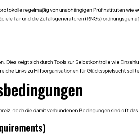
tsprotokolle regelmäßig von unabhängigen Prüfinstituten wie
ie Spiele fair und die Zufallsgeneratoren (RNGs) ordnungsgem
 Dies zeigt sich durch Tools zur Selbstkontrolle wie Einzahlun
iche Links zu Hilfsorganisationen für Glücksspielsucht sollten
sbedingungen
Anreiz, doch die damit verbundenen Bedingungen sind oft das
quirements)