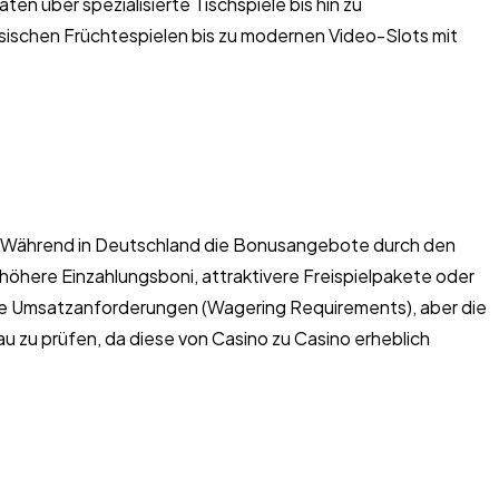
en über spezialisierte Tischspiele bis hin zu
ssischen Früchtespielen bis zu modernen Video-Slots mit
te. Während in Deutschland die Bonusangebote durch den
höhere Einzahlungsboni, attraktivere Freispielpakete oder
se Umsatzanforderungen (Wagering Requirements), aber die
au zu prüfen, da diese von Casino zu Casino erheblich