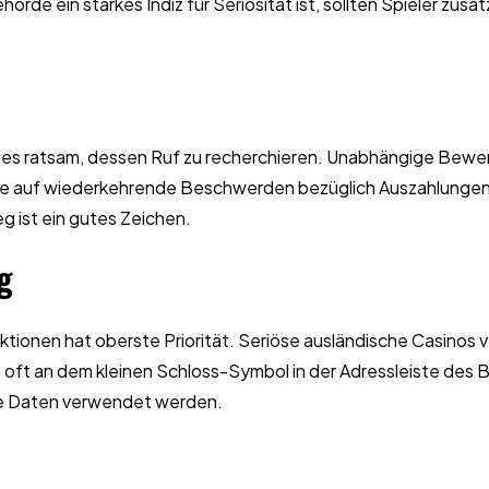
rde ein starkes Indiz für Seriosität ist, sollten Spieler zus
t es ratsam, dessen Ruf zu recherchieren. Unabhängige Bewe
 Sie auf wiederkehrende Beschwerden bezüglich Auszahlunge
g ist ein gutes Zeichen.
g
saktionen hat oberste Priorität. Seriöse ausländische Casin
n oft an dem kleinen Schloss-Symbol in der Adressleiste des
hre Daten verwendet werden.