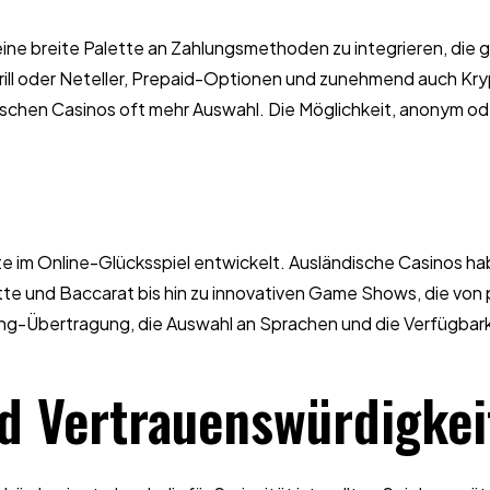
 eine breite Palette an Zahlungsmethoden zu integrieren, die
ll oder Neteller, Prepaid-Optionen und zunehmend auch Kryp
chen Casinos oft mehr Auswahl. Die Möglichkeit, anonym oder 
 im Online-Glücksspiel entwickelt. Ausländische Casinos habe
tte und Baccarat bis hin zu innovativen Game Shows, die von
ng-Übertragung, die Auswahl an Sprachen und die Verfügbarke
d Vertrauenswürdigkei