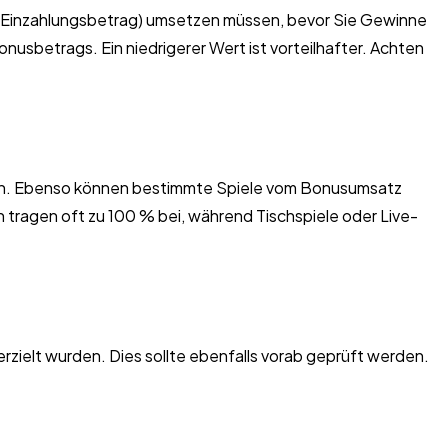
en Einzahlungsbetrag) umsetzen müssen, bevor Sie Gewinne
betrags. Ein niedrigerer Wert ist vorteilhafter. Achten
ichen. Ebenso können bestimmte Spiele vom Bonusumsatz
tragen oft zu 100 % bei, während Tischspiele oder Live-
zielt wurden. Dies sollte ebenfalls vorab geprüft werden.